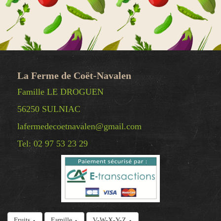
La Ferme de Coët-Navalen
Famille LE DROGUEN
56250 SULNIAC
lafermedecoetnavalen@gmail.com
Tel: 02 97 53 23 29
© Copyright 2025 La Ferme de Coët-Navalen -
Fruits
Famille
V-W-X-Y-Z