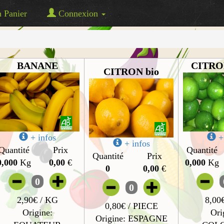
Panier
Connexion
BANANE
CITRO
CITRON bio
+ infos
+ 
+ infos
Quantité
Prix
Quantité
Quantité
Prix
0,000
Kg
0,00
€
0,000
Kg
0
0,00
€
0
0
2,90€ / KG
8,00
0,80€ / PIECE
Origine:
Ori
Origine: ESPAGNE