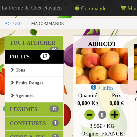
La Ferme de Coët-Navalen
Commander
Mon 
ACCUEIL
MA COMMANDE
TOUT AFFICHER
ABRICOT
60
FRUITS
17
Tous
Fruits Rouges
+ infos
Quantité
Prix
Agrumes
0,000
Kg
0,00
€
LEGUMES
37
0
CONFITURES
1
3,90€ / KG
Origine: FRANCE
2