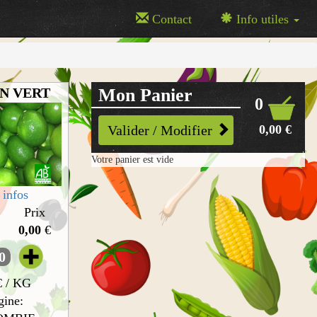
Contact
Info utiles
N VERT
Mon Panier
0
0,00 €
Valider / Modifier
Votre panier est vide
infos
Prix
0,00
€
0
€ / KG
gine: