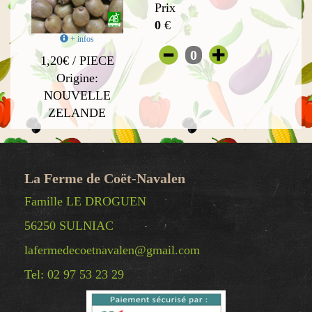
Prix
0
€
+ infos
0
1,20€ / PIECE
Origine:
NOUVELLE
ZELANDE
La Ferme de Coët-Navalen
Famille LE DROGUEN
56250 SULNIAC
lafermedecoetnavalen@gmail.com
Tel: 02 97 53 23 29