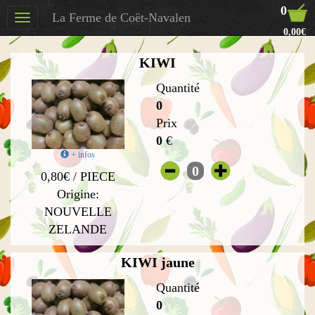
0
La Ferme de Coët-Navalen
Toggle
0,00€
navigation
KIWI
Quantité
0
Prix
0
€
+ infos
0
0,80€ / PIECE
Origine:
NOUVELLE
ZELANDE
KIWI jaune
Quantité
0