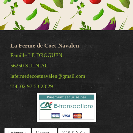
La Ferme de Coët-Navalen
Famille LE DROGUEN
56250 SULNIAC
lafermedecoetnavalen@gmail.com
Tel: 02 97 53 23 29
© Copyright 2025 La Ferme de Coët-Navalen -
Légumes
Courges
V-W-X-Y-Z