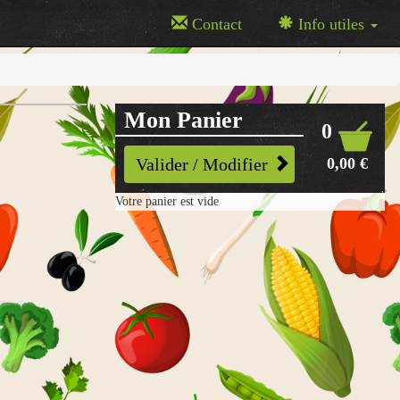
Contact
Info utiles
Mon Panier
0
0,00 €
Valider / Modifier
Votre panier est vide