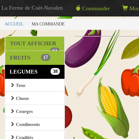
La Ferme de Coët-Navalen
Commander
Mon 
ACCUEIL
MA COMMANDE
TOUT AFFICHER
61
FRUITS
17
LEGUMES
38
Tous
Choux
Courges
Condiments
Crudités