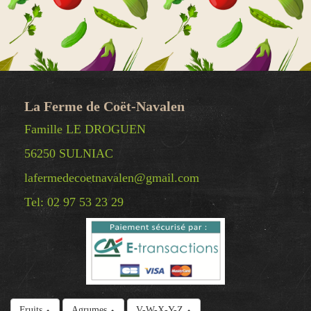
La Ferme de Coët-Navalen
Famille LE DROGUEN
56250 SULNIAC
lafermedecoetnavalen@gmail.com
Tel: 02 97 53 23 29
© Copyright 2025 La Ferme de Coët-Navalen -
Fruits
Agrumes
V-W-X-Y-Z