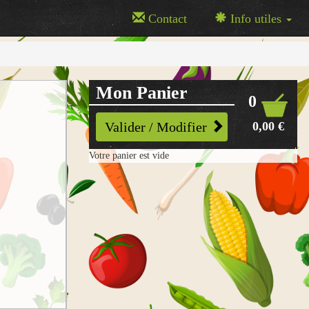
Contact
Info utiles
Mon Panier
0
0,00 €
Valider / Modifier
Votre panier est vide