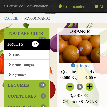
La Ferme de Coët-Navalen
Commander
Mon 
ACCUEIL
MA COMMANDE
ORANGE
TOUT AFFICHER
61
FRUITS
17
Tous
Fruits Rouges
+ infos
Quantité
Prix
Agrumes
0,000
Kg
0,00
€
LEGUMES
38
0
3,20€ / KG
CONFITURES
1
Origine: ESPAGNE
2