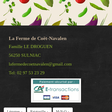
La Ferme de Coët-Navalen
Famille LE DROGUEN
56250 SULNIAC
lafermedecoetnavalen@gmail.com
Tel: 02 97 53 23 29
© Copyright 2025 La Ferme de Coët-Navalen -
Légumes
Ratatouille
M-N-O