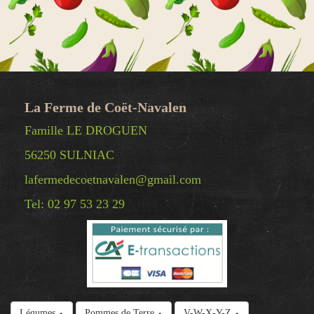
La Ferme de Coët-Navalen
Famille LE DROGUEN
56250 SULNIAC
lafermedecoetnavalen@gmail.com
Tel: 02 97 53 23 29
© Copyright 2025 La Ferme de Coët-Navalen -
Légumes
Pommes de Terre
V-W-X-Y-Z