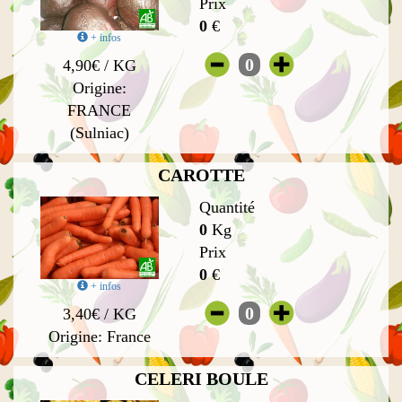
Prix
0
€
+ infos
0
4,90€ / KG
Origine:
FRANCE
(Sulniac)
CAROTTE
Quantité
0
Kg
Prix
0
€
+ infos
0
3,40€ / KG
Origine: France
CELERI BOULE