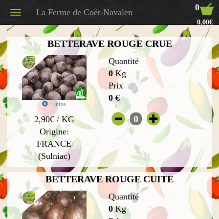
0
La Ferme de Coët-Navalen
Toggle
0,00€
navigation
BETTERAVE ROUGE CRUE
Quantité
0
Kg
Prix
0
€
+ infos
0
2,90€ / KG
Origine:
FRANCE
(Sulniac)
BETTERAVE ROUGE CUITE
Quantité
0
Kg