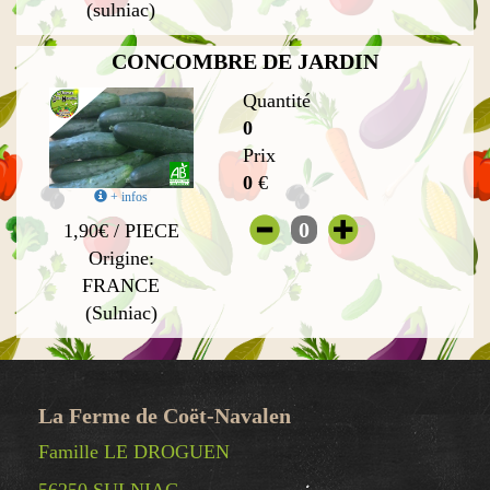
(sulniac)
CONCOMBRE DE JARDIN
Quantité
0
Prix
0
€
+ infos
0
1,90€ / PIECE
Origine:
FRANCE
(Sulniac)
La Ferme de Coët-Navalen
Famille LE DROGUEN
56250 SULNIAC