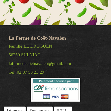
La Ferme de Coët-Navalen
Famille LE DROGUEN
56250 SULNIAC
lafermedecoetnavalen@gmail.com
Tel: 02 97 53 23 29
© Copyright 2025 La Ferme de Coët-Navalen -
Légumes
Condiments
S-T-U