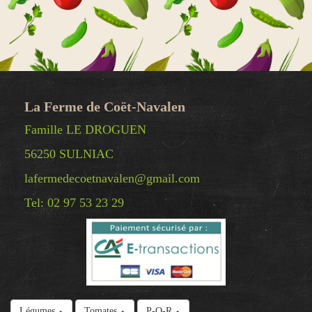
La Ferme de Coët-Navalen
Famille LE DROGUEN
56250 SULNIAC
lafermedecoetnavalen@gmail.com
Tel: 02 97 53 23 29
© Copyright 2025 La Ferme de Coët-Navalen -
Légumes
Tomates
P-Q-R